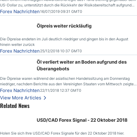
US-Dollar zu, unterstützt durch die Rückkehr der Risikobereitschaft aufgrund
der Nachricht,
Forex Nachrichten
16/07/2019 09:31 GMT0
Ölpreis weiter rückläufig
Die Ölpreise endeten im Juli deutlich niedriger und gingen bis in den August
hinein weiter zurück
Forex Nachrichten
25/12/2018 10:37 GMT0
Öl verliert weiter an Boden aufgrund des
Überangebots
Die Ölpreise waren während der asiatischen Handelssitzung am Donnerstag
niedriger, nachdem Berichte aus den Vereinigten Staaten vom Mittwoch zeigten,
dass die US-Rohöllagerbestände den höchsten Stand seit Dezember 2017
Forex Nachrichten
22/11/2018 12:37 GMT0
erreichten.
View More Articles
Related News
USD/CAD Forex Signal - 22 Oktober 2018
Holen Sie sich Ihre USD/CAD Forex Signale für den 22 Oktober 2018 hier.