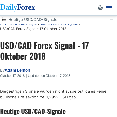
Heutige USD/CAD-Signale
Technische Analyse
Kostenlose Forex Signale
DF
USD/CAD Forex Signal - 17 Oktober 2018
Heutige USD/CAD-Signale
USD/CAD Forex Signal - 17
Short Trades
Oktober 2018
Long Trades
USD/CAD-Analyse
By
Adam Lemon
Oktober 17, 2018 | Updated on Oktober 17, 2018
Diegestrigen Signale wurden nicht ausgelöst, da es keine
bullische Preisaktion bei 1,2952 USD gab.
Heutige USD/CAD-Signale