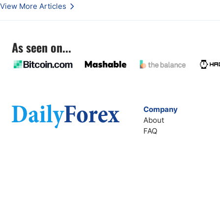
2017 erreichten.
View More Articles
As seen on...
Company
About
FAQ
Contact
Terms of Service
Privacy Policy
Company Number: 611928540
info@dailyforex.com
2803 Philadelphia Pike
Suite B #287 Claymont, DE 19703, USA
Copyright 2026 Dailyforex LTD