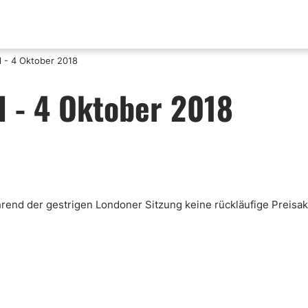
 - 4 Oktober 2018
aktualisierungen
Analyse nach Paar
 - 4 Oktober 2018
x News
EUR-USD
ische Analyse
GBP-USD
mental Analyse
USD-CAD
enprognose
Bitcoin-USD
nlose FX Signale
rend der gestrigen Londoner Sitzung keine rückläufige Preisak
ni Di Base Forex
ario Forex
ar Forex
lamentazione