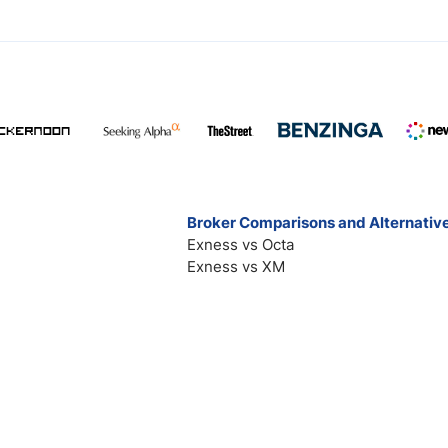
Broker Comparisons and Alternativ
Exness vs Octa
Exness vs XM
Pepperstone vs IC Markets
Forex vs Oanda
Blackbull vs FP Markets
All broker comparisions