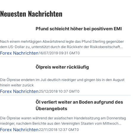
Neuesten Nachrichten
Pfund schleicht höher bei positivem EMI
Nach einem mehrtägigen Abwärtstrend legte das Pfund Sterling gegenüber
dem US-Dollar zu, unterstützt durch die Rückkehr der Risikobereitschaft
aufgrund der Nachricht,
Forex Nachrichten
16/07/2019 09:31 GMT0
Ölpreis weiter rückläufig
Die Ölpreise endeten im Juli deutlich niedriger und gingen bis in den August
hinein weiter zurück
Forex Nachrichten
25/12/2018 10:37 GMT0
Öl verliert weiter an Boden aufgrund des
Überangebots
Die Ölpreise waren während der asiatischen Handelssitzung am Donnerstag
niedriger, nachdem Berichte aus den Vereinigten Staaten vom Mittwoch
zeigten, dass die US-Rohöllagerbestände den höchsten Stand seit Dezember
Forex Nachrichten
22/11/2018 12:37 GMT0