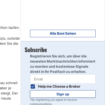
8
Read Review
9
Read Review
tion laufen.
Alle Boni Sehen
jis, outside
dem Sie die
Subscribe
10
Read Review
Registrieren Sie sich, um über die
neuesten Marktnachrichten informiert
zu werden und kostenlose Signale
direkt in Ihr Postfach zu erhalten.
e
au schnell
Help me Choose a Broker
aber je
steigt. Der
Sign up
e heute
*By registering you agree to receive
communications.