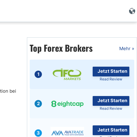
Forex Wissen
Top Forex Brokers
Forex Artikel
Mehr »
Islamischer Forex
Jetzt Starten
1
Read Review
tion bei
Jetzt Starten
2
Read Review
Jetzt Starten
3