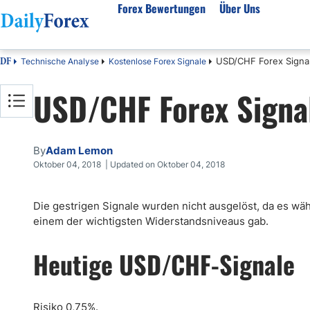
Forex Bewertungen
Über Uns
USD/CHF Forex Signal
Technische Analyse
Kostenlose Forex Signale
DF
Forex Bewertungen
Über unser Unternehmen
Markt
USD/CHF Forex Signal
FX Broker Bewertungen
Über uns
Fore
Automatischer Forex Handel
Redaktionelle Richtlinien
Techn
Forex Broker Wählen
Wie wir Geld verdienen
Funda
By
Adam Lemon
Mehr unter Rezensionen
Unsere Methodik
Woch
Oktober 04, 2018 | Updated on Oktober 04, 2018
Forex Bonus
Vertrauensbewertung
Koste
Die gestrigen Signale wurden nicht ausgelöst, da es wäh
Vollständige Brokerliste
Warum uns vertrauen?
Nozio
einem der wichtigsten Widerstandsniveaus gab.
Gloss
Webin
Heutige USD/CHF-Signale
Rego
Risiko 0,75%.