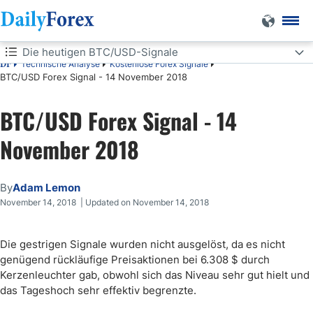
Die heutigen BTC/USD-Signale
Technische Analyse
Kostenlose Forex Signale
DF
BTC/USD Forex Signal - 14 November 2018
Die heutigen BTC/USD-Signale
BTC/USD Forex Signal - 14
Long Trades
November 2018
Short Trades
BTC/USD-Analyse
By
Adam Lemon
November 14, 2018 | Updated on November 14, 2018
Die gestrigen Signale wurden nicht ausgelöst, da es nicht
genügend rückläufige Preisaktionen bei 6.308 $ durch
Kerzenleuchter gab, obwohl sich das Niveau sehr gut hielt und
das Tageshoch sehr effektiv begrenzte.