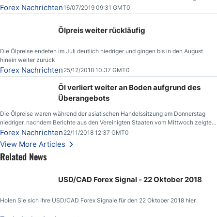
der Nachricht,
Forex Nachrichten
16/07/2019 09:31 GMT0
Ölpreis weiter rückläufig
Die Ölpreise endeten im Juli deutlich niedriger und gingen bis in den August
hinein weiter zurück
Forex Nachrichten
25/12/2018 10:37 GMT0
Öl verliert weiter an Boden aufgrund des
Überangebots
Die Ölpreise waren während der asiatischen Handelssitzung am Donnerstag
niedriger, nachdem Berichte aus den Vereinigten Staaten vom Mittwoch zeigten,
dass die US-Rohöllagerbestände den höchsten Stand seit Dezember 2017
Forex Nachrichten
22/11/2018 12:37 GMT0
erreichten.
View More Articles
Related News
USD/CAD Forex Signal - 22 Oktober 2018
Holen Sie sich Ihre USD/CAD Forex Signale für den 22 Oktober 2018 hier.