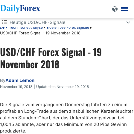
Heutige USD/CHF-Signale
Technische Analyse
Kostenlose Forex Signale
DF
USD/CHF Forex Signal - 19 November 2018
Heutige USD/CHF-Signale
USD/CHF Forex Signal - 19
Short Trades
November 2018
Long Trades
USD/CHF-Analyse
By
Adam Lemon
November 19, 2018 | Updated on November 19, 2018
Die Signale vom vergangenen Donnerstag führten zu einem
profitablen Long-Trade aus dem zinsbullischen Kerzenleuchter
auf dem Stunden-Chart, der das Unterstützungsniveau bei
1,0045 ablehnte, aber nur das Minimum von 20 Pips Gewinn
produzierte.