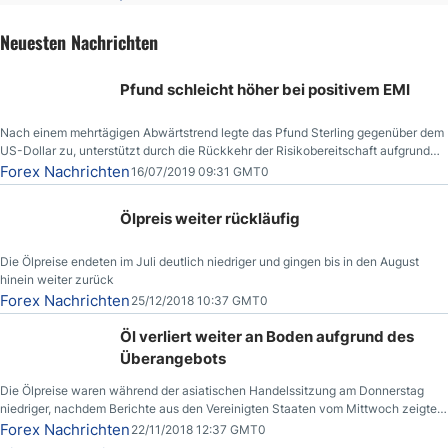
Neuesten Nachrichten
Pfund schleicht höher bei positivem EMI
Nach einem mehrtägigen Abwärtstrend legte das Pfund Sterling gegenüber dem
US-Dollar zu, unterstützt durch die Rückkehr der Risikobereitschaft aufgrund
der Nachricht,
Forex Nachrichten
16/07/2019 09:31 GMT0
Ölpreis weiter rückläufig
Die Ölpreise endeten im Juli deutlich niedriger und gingen bis in den August
hinein weiter zurück
Forex Nachrichten
25/12/2018 10:37 GMT0
Öl verliert weiter an Boden aufgrund des
Überangebots
Die Ölpreise waren während der asiatischen Handelssitzung am Donnerstag
niedriger, nachdem Berichte aus den Vereinigten Staaten vom Mittwoch zeigten,
dass die US-Rohöllagerbestände den höchsten Stand seit Dezember 2017
Forex Nachrichten
22/11/2018 12:37 GMT0
erreichten.