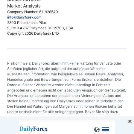
Market Analysis
Company Number: 611928540
info@dailyforex.com
2803 Philadelphia Pike
Suite B #287 Claymont, DE 19703, USA
Copyright 2026 Dailyforex LTD
Risikohinweis: DailyForex übernimmt keine Haftung für Verluste oder
Schäden jeglicher Art, die aufgrund der auf dieser Webseite
ausgestellten Information, wie beispielsweise Börsen News, Analysen,
Handelssignale und Bewertungen von Forex Brokern, entstehen. Die
Daten auf dieser Webseite werden nicht unbedingt in Echtzeit
angeboten und erheben nicht den absoluten Anspruch der Genauigkeit.
Die Analysen entsprechen der persönlichen Meinung des Autors und
stellen keine Empfehlung von DailyForex oder seinen Mitarbeitern dar.
Der Handel mit Währungen auf Margen ist mit hohen Risiken behaftet
und ist deshalb nicht für alle Anleger geeignet. Bevor Sie sich dazu
entscheiden mit Devisen oder mit irgendeinem anderen finanziellen
Hilfsmittel zu handeln, sollten Sie sorgfältig Ihre Investmentziele, Ihren
Erfahrungsgrad und Ihre Risikobereitschaft abwägen.